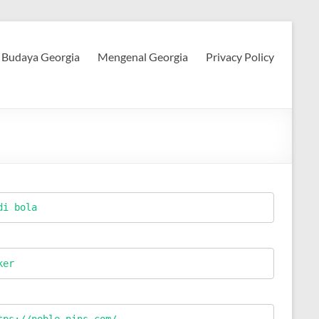
Budaya Georgia
Mengenal Georgia
Privacy Policy
di bola
ker
tps://noble-pins.com/