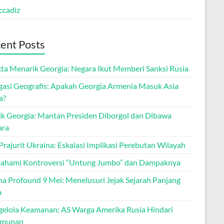
ccadiz
ent Posts
kta Menarik Georgia: Negara Ikut Memberi Sanksi Rusia
gasi Geografis: Apakah Georgia Armenia Masuk Asia
a?
tik Georgia: Mantan Presiden Diborgol dan Dibawa
ara
rajurit Ukraina: Eskalasi Implikasi Perebutan Wilayah
hami Kontroversi “Untung Jumbo” dan Dampaknya
a Profound 9 Mei: Menelusuri Jejak Sejarah Panjang
a
elola Keamanan: AS Warga Amerika Rusia Hindari
umunan