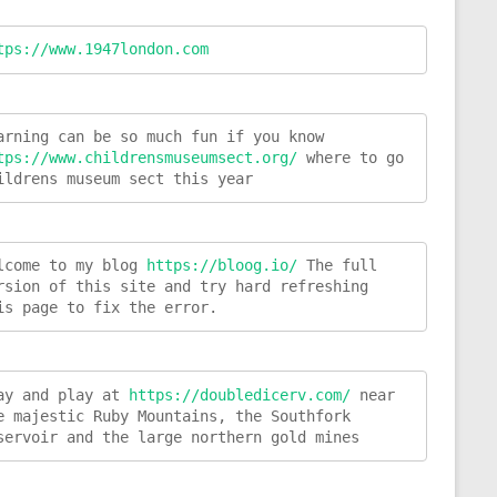
tps://www.1947london.com
Learning can be so much fun if you know 
tps://www.childrensmuseumsect.org/
 where to go 
ildrens museum sect this year
lcome to my blog 
https://bloog.io/ 
The full 
rsion of this site and try hard refreshing 
is page to fix the error.
ay and play at 
https://doubledicerv.com/
 near 
e majestic Ruby Mountains, the Southfork 
servoir and the large northern gold mines