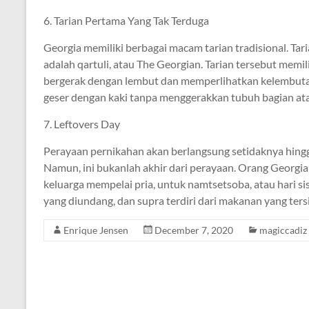
6. Tarian Pertama Yang Tak Terduga
Georgia memiliki berbagai macam tarian tradisional. Tar
adalah qartuli, atau The Georgian. Tarian tersebut mem
bergerak dengan lembut dan memperlihatkan kelembuta
geser dengan kaki tanpa menggerakkan tubuh bagian ata
7. Leftovers Day
Perayaan pernikahan akan berlangsung setidaknya hingg
Namun, ini bukanlah akhir dari perayaan. Orang Georgi
keluarga mempelai pria, untuk namtsetsoba, atau hari s
yang diundang, dan supra terdiri dari makanan yang ters
Enrique Jensen
December 7, 2020
magiccadiz