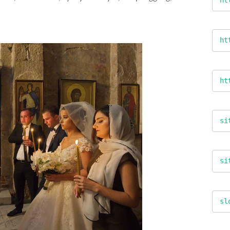
ht
ht
si
si
sl