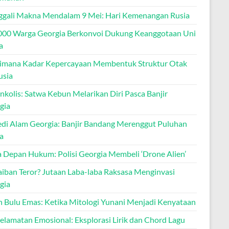
gali Makna Mendalam 9 Mei: Hari Kemenangan Rusia
000 Warga Georgia Berkonvoi Dukung Keanggotaan Uni
a
imana Kadar Kepercayaan Membentuk Struktur Otak
sia
nkolis: Satwa Kebun Melarikan Diri Pasca Banjir
gia
edi Alam Georgia: Banjir Bandang Merenggut Puluhan
a
 Depan Hukum: Polisi Georgia Membeli ‘Drone Alien’
aiban Teror? Jutaan Laba-laba Raksasa Menginvasi
gia
n Bulu Emas: Ketika Mitologi Yunani Menjadi Kenyataan
elamatan Emosional: Eksplorasi Lirik dan Chord Lagu