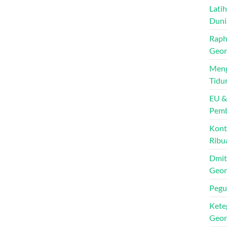
Lati
Duni
Raph
Geor
Meng
Tidu
EU &
Pem
Kont
Ribu
Dmit
Geor
Pegu
Kete
Geor