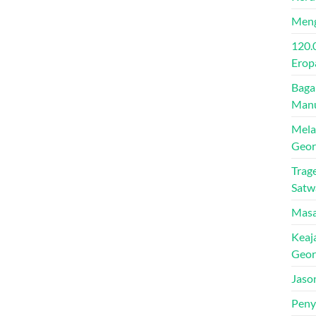
Meng
120.
Erop
Baga
Manu
Mela
Geor
Trag
Satw
Masa
Keaj
Geor
Jaso
Peny