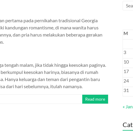
ian pertama pada pernikahan tradisional Georgia
iliki kandungan romantisme, di mana wanita harus
M
nnya, dan pria harus melakukan beberapa gerakan
s.
3
10
a tengah malam, jika tidak hingga keesokan paginya.
17
a berkumpul keesokan harinya, biasanya di rumah
isa. Hanya keluarga dan teman dari pengantin baru
24
isa dari hari sebelumnya, itulah namanya.
31
Read more
« Jan
Cat