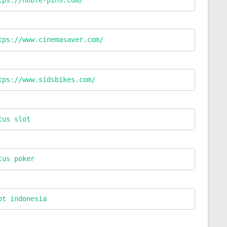
tps://www.cinemasaver.com/
tps://www.sidsbikes.com/
tus slot
tus poker
ot indonesia