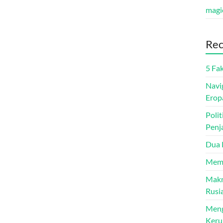
magi
Rec
5 Fa
Navi
Erop
Poli
Penj
Dua P
Mema
Makn
Rusi
Meng
Ker