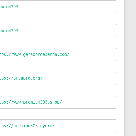
emium303
emium303
tps://www.geradordesenha.com/
tps://arguard.org/
tps://www.premium303.shop/
tps://premium303.cymru/