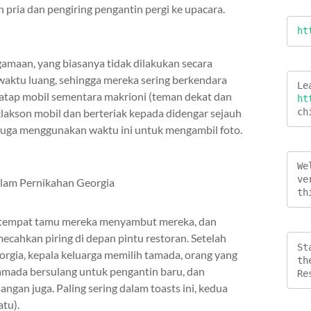
 pria dan pengiring pengantin pergi ke upacara.
ht
agamaan, yang biasanya tidak dilakukan secara
 waktu luang, sehingga mereka sering berkendara
atap mobil sementara makrioni (teman dekat dan
ht
ch
akson mobil dan berteriak kepada didengar sejauh
juga menggunakan waktu ini untuk mengambil foto.
We
ve
th
ke tempat tamu mereka menyambut mereka, dan
ecahkan piring di depan pintu restoran. Setelah
St
orgia, kepala keluarga memilih tamada, orang yang
th
 tamada bersulang untuk pengantin baru, dan
Re
gan juga. Paling sering dalam toasts ini, kedua
tu).