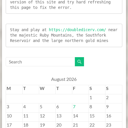
version of this site and try hard refreshing 
this page to fix the error.
Stay and play at 
https://doubledicerv.com/
 near 
the majestic Ruby Mountains, the Southfork 
Reservoir and the large northern gold mines
August 2026
M
T
W
T
F
S
S
1
2
3
4
5
6
7
8
9
10
11
12
13
14
15
16
17
18
19
20
21
22
23