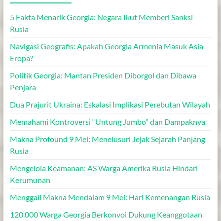
5 Fakta Menarik Georgia: Negara Ikut Memberi Sanksi
Rusia
Navigasi Geografis: Apakah Georgia Armenia Masuk Asia
Eropa?
Politik Georgia: Mantan Presiden Diborgol dan Dibawa
Penjara
Dua Prajurit Ukraina: Eskalasi Implikasi Perebutan Wilayah
Memahami Kontroversi “Untung Jumbo” dan Dampaknya
Makna Profound 9 Mei: Menelusuri Jejak Sejarah Panjang
Rusia
Mengelola Keamanan: AS Warga Amerika Rusia Hindari
Kerumunan
Menggali Makna Mendalam 9 Mei: Hari Kemenangan Rusia
120.000 Warga Georgia Berkonvoi Dukung Keanggotaan