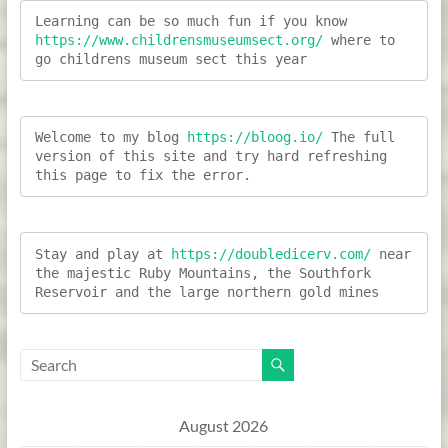
Learning can be so much fun if you know 
https://www.childrensmuseumsect.org/
 where to 
go childrens museum sect this year
Welcome to my blog 
https://bloog.io/ 
The full 
version of this site and try hard refreshing 
this page to fix the error.
Stay and play at 
https://doubledicerv.com/
 near 
the majestic Ruby Mountains, the Southfork 
Reservoir and the large northern gold mines
August 2026