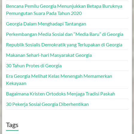
Bencana Pemilu Georgia Menunjukkan Betapa Buruknya
Pemungutan Suara Pada Tahun 2020
Georgia Dalam Menghadapi Tantangan
Perkembangan Media Sosial dan “Media Baru” di Georgia
Republik Sosialis Demokratik yang Terlupakan di Georgia
Makanan Sehari-hari Masyarakat Georgia
30 Tahun Protes di Georgia
Era Georgia Melihat Kelas Menengah Memamerkan
Kekayaan
Bagaimana Kristen Ortodoks Menjaga Tradisi Paskah
30 Pekerja Sosial Georgia Diberhentikan
Tags