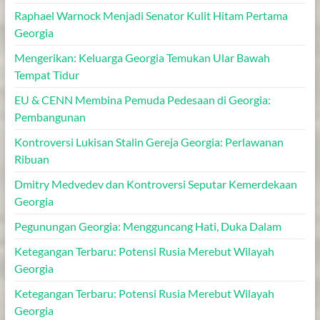
Raphael Warnock Menjadi Senator Kulit Hitam Pertama
Georgia
Mengerikan: Keluarga Georgia Temukan Ular Bawah
Tempat Tidur
EU & CENN Membina Pemuda Pedesaan di Georgia:
Pembangunan
Kontroversi Lukisan Stalin Gereja Georgia: Perlawanan
Ribuan
Dmitry Medvedev dan Kontroversi Seputar Kemerdekaan
Georgia
Pegunungan Georgia: Mengguncang Hati, Duka Dalam
Ketegangan Terbaru: Potensi Rusia Merebut Wilayah
Georgia
Ketegangan Terbaru: Potensi Rusia Merebut Wilayah
Georgia