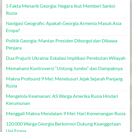
5 Fakta Menarik Georgia: Negara Ikut Memberi Sanksi
Rusia
Navigasi Geografis: Apakah Georgia Armenia Masuk Asia
Eropa?
Politik Georgia: Mantan Presiden Diborgol dan Dibawa
Penjara
Dua Prajurit Ukraina: Eskalasi Implikasi Perebutan Wilayah
Memahami Kontroversi “Untung Jumbo” dan Dampaknya
Makna Profound 9 Mei: Menelusuri Jejak Sejarah Panjang
Rusia
Mengelola Keamanan: AS Warga Amerika Rusia Hindari
Kerumunan
Menggali Makna Mendalam 9 Mei: Hari Kemenangan Rusia
120.000 Warga Georgia Berkonvoi Dukung Keanggotaan
Uni Eropa