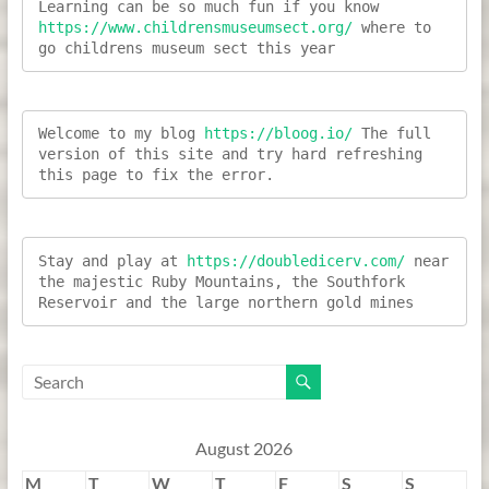
Learning can be so much fun if you know 
https://www.childrensmuseumsect.org/
 where to 
go childrens museum sect this year
Welcome to my blog 
https://bloog.io/ 
The full 
version of this site and try hard refreshing 
this page to fix the error.
Stay and play at 
https://doubledicerv.com/
 near 
the majestic Ruby Mountains, the Southfork 
Reservoir and the large northern gold mines
August 2026
M
T
W
T
F
S
S