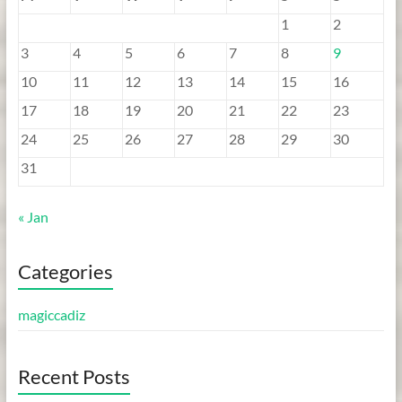
1
2
3
4
5
6
7
8
9
10
11
12
13
14
15
16
17
18
19
20
21
22
23
24
25
26
27
28
29
30
31
« Jan
Categories
magiccadiz
Recent Posts