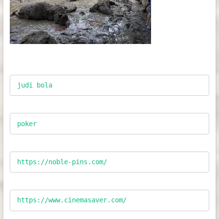
judi bola
poker
https://noble-pins.com/
https://www.cinemasaver.com/