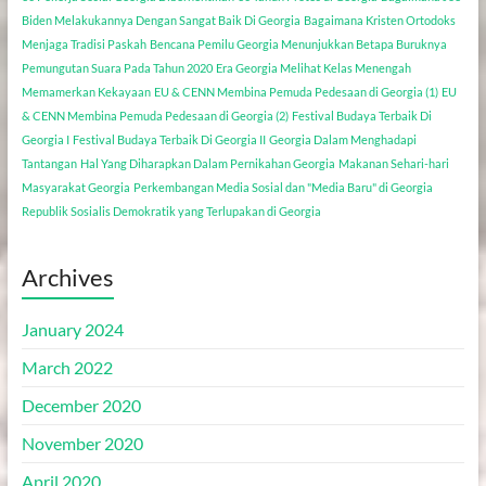
Biden Melakukannya Dengan Sangat Baik Di Georgia
Bagaimana Kristen Ortodoks
Menjaga Tradisi Paskah
Bencana Pemilu Georgia Menunjukkan Betapa Buruknya
Pemungutan Suara Pada Tahun 2020
Era Georgia Melihat Kelas Menengah
Memamerkan Kekayaan
EU & CENN Membina Pemuda Pedesaan di Georgia (1)
EU
& CENN Membina Pemuda Pedesaan di Georgia (2)
Festival Budaya Terbaik Di
Georgia I
Festival Budaya Terbaik Di Georgia II
Georgia Dalam Menghadapi
Tantangan
Hal Yang Diharapkan Dalam Pernikahan Georgia
Makanan Sehari-hari
Masyarakat Georgia
Perkembangan Media Sosial dan "Media Baru" di Georgia
Republik Sosialis Demokratik yang Terlupakan di Georgia
Archives
January 2024
March 2022
December 2020
November 2020
April 2020