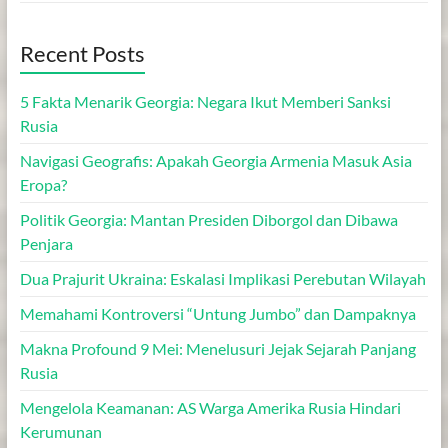
Recent Posts
5 Fakta Menarik Georgia: Negara Ikut Memberi Sanksi
Rusia
Navigasi Geografis: Apakah Georgia Armenia Masuk Asia
Eropa?
Politik Georgia: Mantan Presiden Diborgol dan Dibawa
Penjara
Dua Prajurit Ukraina: Eskalasi Implikasi Perebutan Wilayah
Memahami Kontroversi “Untung Jumbo” dan Dampaknya
Makna Profound 9 Mei: Menelusuri Jejak Sejarah Panjang
Rusia
Mengelola Keamanan: AS Warga Amerika Rusia Hindari
Kerumunan