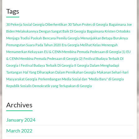
Tags
30 Pekerja Sosial Georgia Diberhentikan
30 Tahun Protes di Georgia
Bagaimana Joe
Biden Melakukannya Dengan Sangat Baik Di Georgia
Bagaimana Kristen Ortodoks
Menjaga Tradisi Paskah
Bencana Pemilu Georgia Menunjukkan Betapa Buruknya
Pemungutan Suara Pada Tahun 2020
Era Georgia Melihat Kelas Menengah
Memamerkan Kekayaan
EU & CENN Membina Pemuda Pedesaan di Georgia (1)
EU
& CENN Membina Pemuda Pedesaan di Georgia (2)
Festival Budaya Terbaik Di
Georgia I
Festival Budaya Terbaik Di Georgia II
Georgia Dalam Menghadapi
Tantangan
Hal Yang Diharapkan Dalam Pernikahan Georgia
Makanan Sehari-hari
Masyarakat Georgia
Perkembangan Media Sosial dan "Media Baru" di Georgia
Republik Sosialis Demokratik yang Terlupakan di Georgia
Archives
January 2024
March 2022